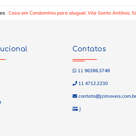
ais
Casa em Condomínio para aluguel, Vila Santo Antônio, 
tucional
Contatos
11 96386.3748
o
11 4712.2230
contato@jzimoveis.com.b
a
J
s