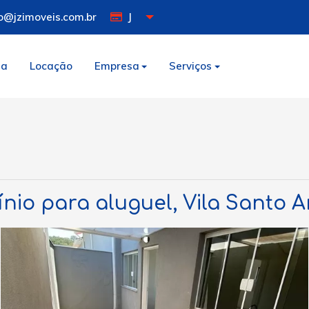
o@jzimoveis.com.br
J
da
Locação
Empresa
Serviços
io para aluguel, Vila Santo A