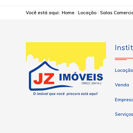
Você está aqui:
Home
Locação
Salas Comerci
Insti
Locaçã
Venda
Empres
Serviço