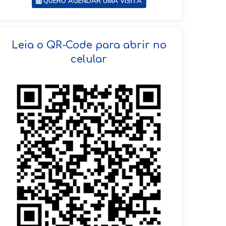
QUERO AGENDAR UMA VISITA
SOLICITAR AGENDAMENTO
Leia o QR-Code para abrir no
celular
VOLTAR