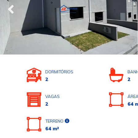
DORMITÓRIOS
BANH
2
2
VAGAS
ÁREA
2
64 
TERRENO
64 m²