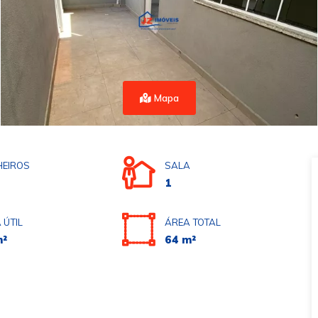
Mapa
EIROS
SALA
1
 ÚTIL
ÁREA TOTAL
m²
64 m²