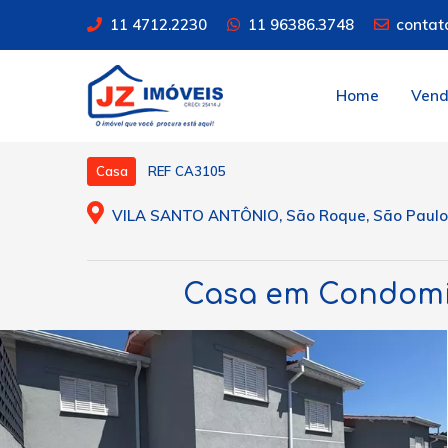
11 4712.2230
11 96386.3748
contat
Home
Ven
REF CA3105
Casa
VILA SANTO ANTÔNIO, São Roque, São Paulo
Casa em Condomín