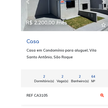
Previous
Ne
R$ 2.200,00 /mês
Casa
Casa em Condomínio para aluguel, Vila
Santo Antônio, São Roque
2
2
2
64
Dormitório(s)
Vaga(s)
Banheiro(s)
M²
REF CA3105