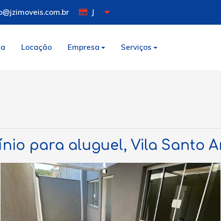
o@jzimoveis.com.br
J
da
Locação
Empresa
Serviços
io para aluguel, Vila Santo A