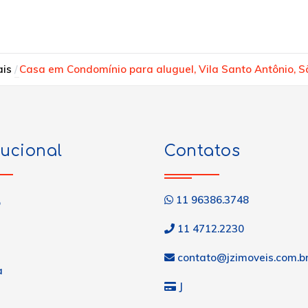
ais
Casa em Condomínio para aluguel, Vila Santo Antônio, 
tucional
Contatos
11 96386.3748
o
11 4712.2230
contato@jzimoveis.com.b
a
J
s