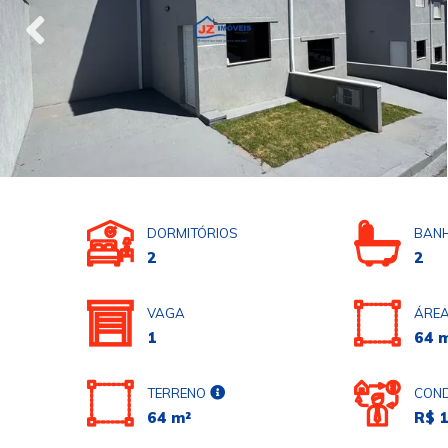
DORMITÓRIOS
BANH
2
2
VAGA
ÁREA
1
64 
TERRENO
COND
64 m²
R$ 