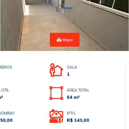
Mapa
EIROS
SALA
1
 ÚTIL
ÁREA TOTAL
m²
64 m²
OMÍNIO
IPTU
150,00
R$ 143,00