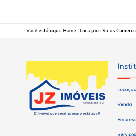
Você está aqui:
Home
Locação
Salas Comerci
Insti
Locaçã
Venda
Empres
Serviço