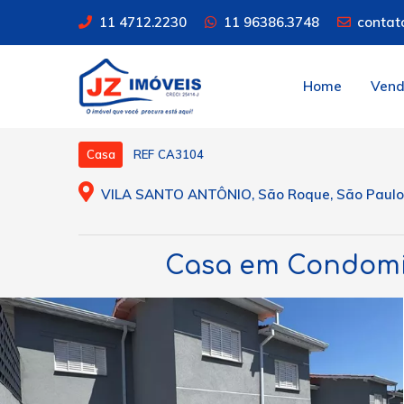
11 4712.2230
11 96386.3748
contat
Home
Ven
REF CA3104
Casa
VILA SANTO ANTÔNIO, São Roque, São Paulo
Casa em Condomín