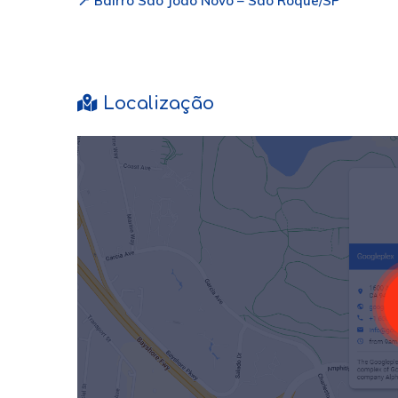
📍 Bairro São João Novo – São Roque/SP
Localização