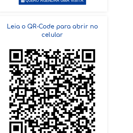
QUERO AGENDAR UMA VISITA
SOLICITAR AGENDAMENTO
Leia o QR-Code para abrir no
celular
VOLTAR