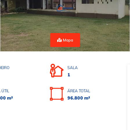
Mapa
EIRO
SALA
1
 ÚTIL
ÁREA TOTAL
800 m²
96.800 m²