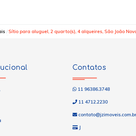
ais
Sítio para aluguel, 2 quarto(s), 4 alqueires, São João No
tucional
Contatos
11 96386.3748
o
11 4712.2230
contato@jzimoveis.com.b
a
J
s