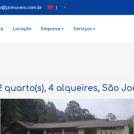
o@jzimoveis.com.br
J
da
Locação
Empresa
Serviços
 2 quarto(s), 4 alqueires, São 