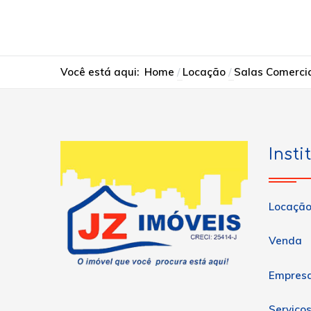
Você está aqui:
Home
Locação
Salas Comerci
Insti
Locaçã
Venda
Empres
Serviço