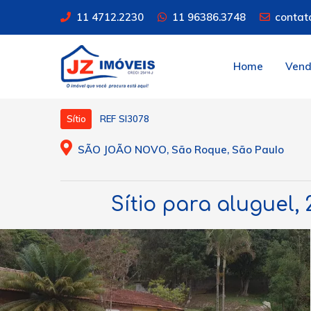
11 4712.2230
11 96386.3748
contat
Home
Ven
REF SI3078
Sítio
SÃO JOÃO NOVO, São Roque, São Paulo
Sítio para aluguel,