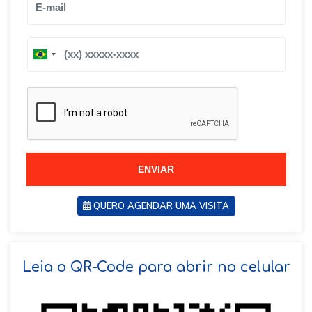
B
B
r
r
a
a
z
z
i
i
l
l
+
+
5
5
5
5
ENVIAR
QUERO AGENDAR UMA VISITA
SOLICITAR AGENDAMENTO
Leia o QR-Code para abrir no celular
VOLTAR