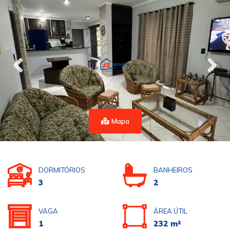
Mapa
DORMITÓRIOS
BANHEIROS
3
2
VAGA
ÁREA ÚTIL
1
232 m²