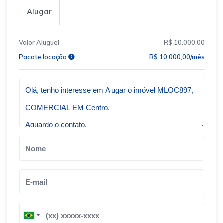
Alugar
Valor Aluguel
R$ 10.000,00
Pacote locação
R$ 10.000,00/mês
Qual o melhor dia e horário pra você?
B
B
r