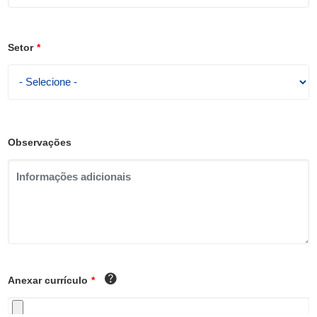
5
Setor
*
Observações
Anexar currículo
*