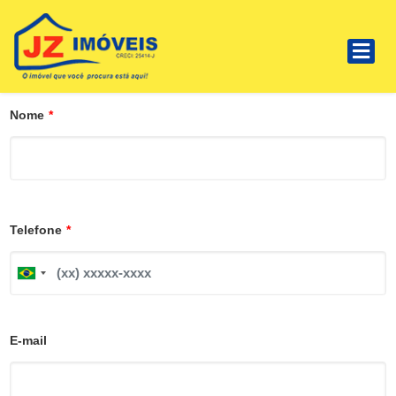
Nome
*
Telefone
*
B
r
a
z
i
E-mail
l
+
5