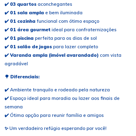
✔️
03 quartos
aconchegantes
✔️
01 sala ampla
e bem iluminada
✔️
01 cozinha
funcional com ótimo espaço
✔️
01 área gourmet
ideal para confraternizações
✔️
01 piscina
perfeita para os dias de sol
✔️
01 salão de jogos
para lazer completo
✔️
Varanda ampla (imóvel avarandado)
com vista
agradável
🌳
Diferenciais:
✔️ Ambiente tranquilo e rodeado pela natureza
✔️ Espaço ideal para moradia ou lazer aos finais de
semana
✔️ Ótima opção para reunir família e amigos
✨ Um verdadeiro refúgio esperando por você!