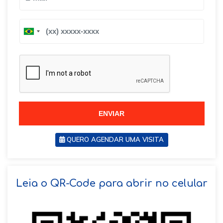
B
B
r
r
a
a
z
z
i
i
l
l
+
+
5
5
5
5
ENVIAR
QUERO AGENDAR UMA VISITA
SOLICITAR AGENDAMENTO
Leia o QR-Code para abrir no celular
VOLTAR