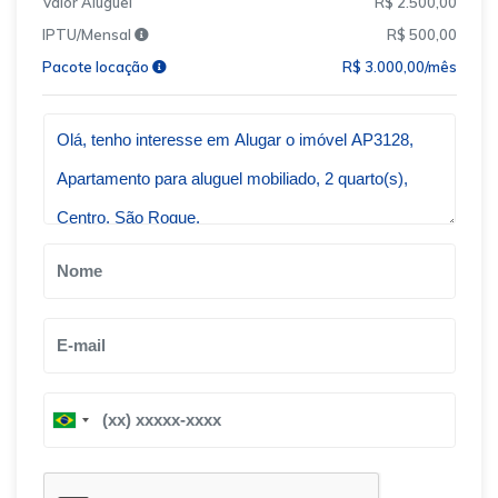
Valor Aluguel
R$ 2.500,00
IPTU/Mensal
R$ 500,00
Pacote locação
R$ 3.000,00/mês
Qual o melhor dia e horário pra você?
B
B
r
r
a
a
z
z
i